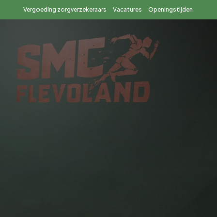
Vergoeding zorgverzekeraars
Vacatures
Openingstijden
Over ons
Contact
Afspraak maken