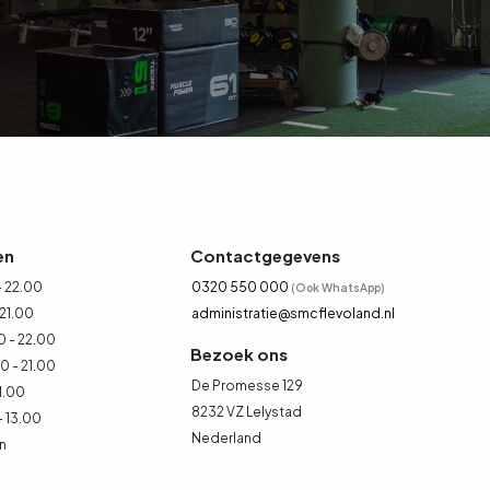
en
Contactgegevens
 22.00
0320 550 000
(Ook WhatsApp)
 21.00
administratie@smcflevoland.nl
 - 22.00
Bezoek ons
 - 21.00
De Promesse 129
1.00
8232 VZ Lelystad
- 13.00
Nederland
n