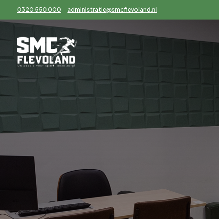
0320 550 000
administratie@smcflevoland.nl