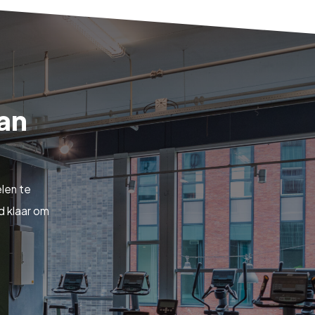
van
len te
d klaar om