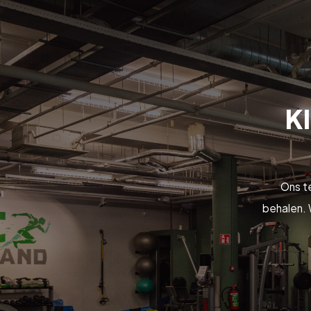
Kl
Ons t
behalen. 