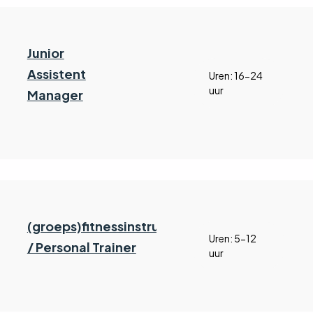
Junior
Assistent
Uren: 16-24
uur
Manager
(groeps)fitnessinstructeur
Uren: 5-12
/ Personal Trainer
uur