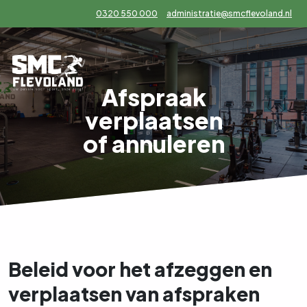
0320 550 000
administratie@smcflevoland.nl
Afspraak
verplaatsen
of annuleren
n
Over ons
Contact
Afspraak maken
Beleid voor het afzeggen en
verplaatsen van afspraken