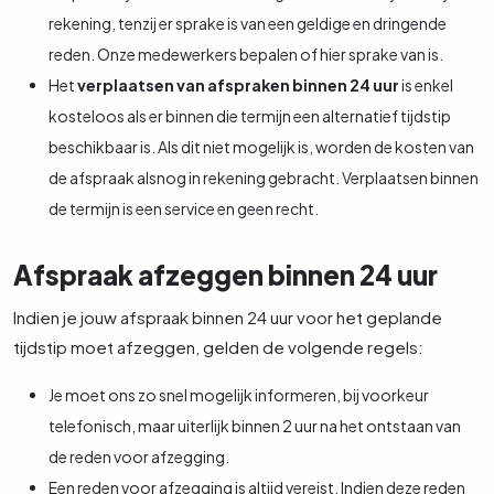
rekening, tenzij er sprake is van een geldige en dringende
reden. Onze medewerkers bepalen of hier sprake van is.
Het
verplaatsen van afspraken binnen 24 uur
is enkel
kosteloos als er binnen die termijn een alternatief tijdstip
beschikbaar is. Als dit niet mogelijk is, worden de kosten van
de afspraak alsnog in rekening gebracht. Verplaatsen binnen
de termijn is een service en geen recht.
Afspraak afzeggen binnen 24 uur
Indien je jouw afspraak binnen 24 uur voor het geplande
tijdstip moet afzeggen, gelden de volgende regels:
Je moet ons zo snel mogelijk informeren, bij voorkeur
telefonisch, maar uiterlijk binnen 2 uur na het ontstaan van
de reden voor afzegging.
Een reden voor afzegging is altijd vereist. Indien deze reden