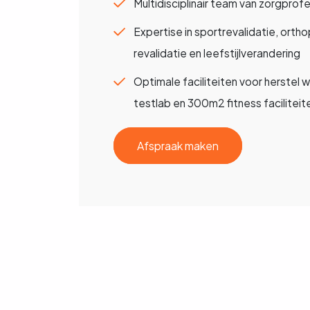
Multidisciplinair team van zorgprof
Expertise in sportrevalidatie, orth
revalidatie en leefstijlverandering
Optimale faciliteiten voor herstel
testlab en 300m2 fitness faciliteit
Afspraak maken