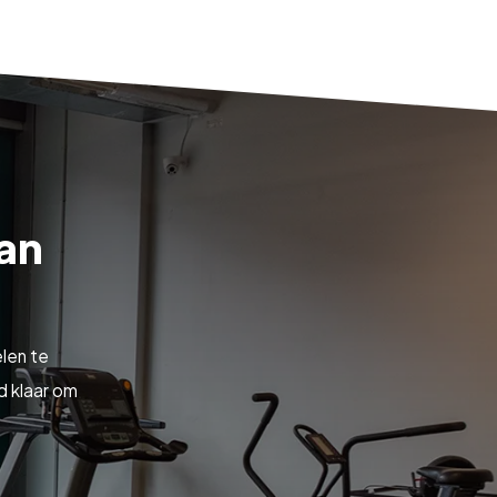
van
len te
d klaar om