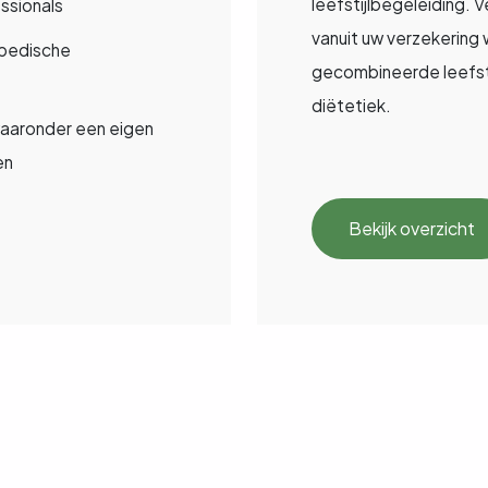
leefstijlbegeleiding.
essionals
vanuit uw verzekerin
opedische
gecombineerde leefstij
diëtetiek.
 waaronder een eigen
en
Bekijk overzicht