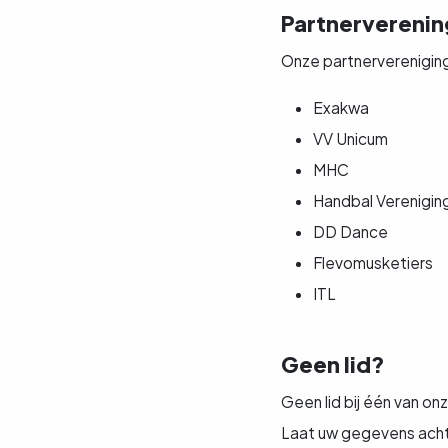
Partnervereni
Onze partnervereniging
Exakwa
VV Unicum
MHC
Handbal Verenigin
DD Dance
Flevomusketiers
ITL
Geen lid?
Geen lid bij één van on
Laat uw gegevens acht