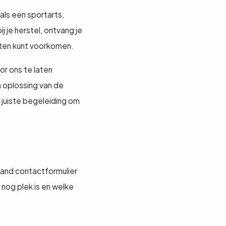
ls een sportarts,
 je herstel, ontvang je
hten kunt voorkomen.
or ons te laten
n oplossing van de
e juiste begeleiding om
aand contactformulier
 nog plek is en welke