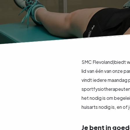
SMC Flevoland)biedt we
lid van één van onze pa
vindt iedere maandag p
sportfysiotherapeuten 
het nodig is om begelei
huisarts nodig is, en of
Je bent in goe