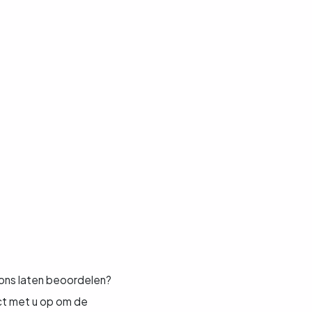
r ons laten beoordelen?
ct met u op om de