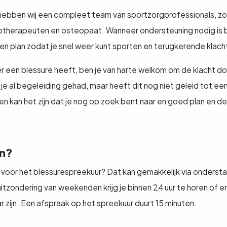
ebben wij een compleet team van sportzorgprofessionals, zoa
iotherapeuten en osteopaat. Wanneer ondersteuning nodig is bij
gen plan zodat je snel weer kunt sporten en terugkerende klac
r een blessure heeft, ben je van harte welkom om de klacht do
e al begeleiding gehad, maar heeft dit nog niet geleid tot ee
len kan het zijn dat je nog op zoek bent naar en goed plan en d
n?
 voor het blessurespreekuur? Dat kan gemakkelijk via onderst
tzondering van weekenden krijg je binnen 24 uur te horen of er
 zijn. Een afspraak op het spreekuur duurt 15 minuten.