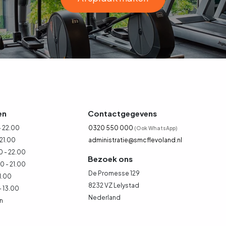
en
Contactgegevens
 22.00
0320 550 000
(Ook WhatsApp)
 21.00
administratie@smcflevoland.nl
 - 22.00
Bezoek ons
 - 21.00
De Promesse 129
1.00
8232 VZ Lelystad
- 13.00
Nederland
n