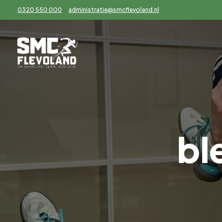
0320 550 000
administratie@smcflevoland.nl
bl