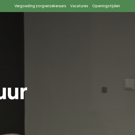
Vergoeding zorgverzekeraars
Vacatures
Openingstijden
Over ons
Contact
Afspraak maken
uur