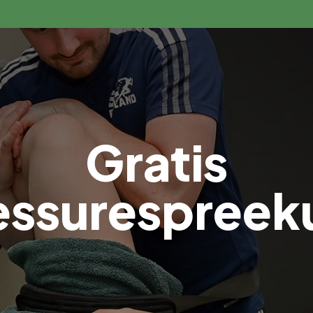
Home
Aanbod
Nieuws
Tarieven
Gratis
essurespreek